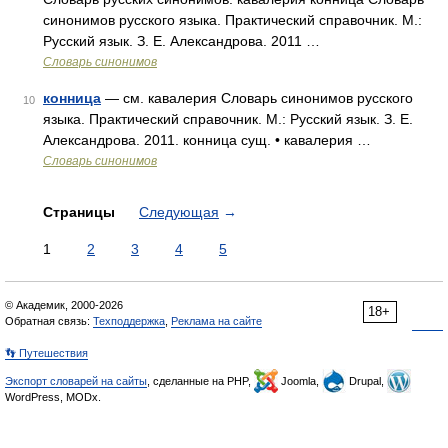
синонимов русского языка. Практический справочник. М.:
Русский язык. З. Е. Александрова. 2011 …
Словарь синонимов
конница
— см. кавалерия Словарь синонимов русского
10
языка. Практический справочник. М.: Русский язык. З. Е.
Александрова. 2011. конница сущ. • кавалерия …
Словарь синонимов
Страницы
Следующая
→
1
2
3
4
5
© Академик, 2000-2026
18+
Обратная связь:
Техподдержка
,
Реклама на сайте
👣 Путешествия
Экспорт словарей на сайты
, сделанные на PHP,
Joomla,
Drupal,
WordPress, MODx.