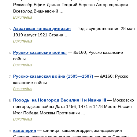
Режиссёр Ефим Дзиган Георгий Березко Автор сценария
Всеволод Вишневский …
Википедия
Азиатская конная дивизия
— Годы существования 28 мая
5
1919 август 1921 Страна …
Википедия
Русско-казанские войны
— &#160; Русско казанские
6
войны …
Википедия
Русско-казанская война (1505—1507)
— &#160; Русско
7
казанские войны …
Википедия
Походы на Новгород Василия II и Ивана III
— Московско
8
новгородские войны Дата 1456, 1471 и 1478 Место Россия
Итог Победа Москвы Противники …
Википедия
кавалерия
— конница, кавалергардия, жандармерия
9
Словарь русских синонимов. кавалерия конница Словарь