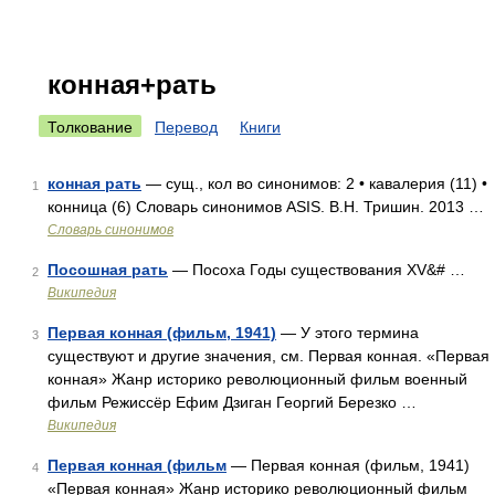
конная+рать
Толкование
Перевод
Книги
конная рать
— сущ., кол во синонимов: 2 • кавалерия (11) •
1
конница (6) Словарь синонимов ASIS. В.Н. Тришин. 2013 …
Словарь синонимов
Посошная рать
— Посоха Годы существования XV&# …
2
Википедия
Первая конная (фильм, 1941)
— У этого термина
3
существуют и другие значения, см. Первая конная. «Первая
конная» Жанр историко революционный фильм военный
фильм Режиссёр Ефим Дзиган Георгий Березко …
Википедия
Первая конная (фильм
— Первая конная (фильм, 1941)
4
«Первая конная» Жанр историко революционный фильм